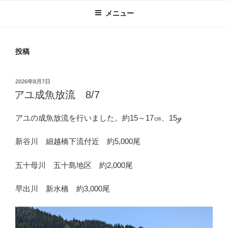
メニュー
投稿
投
2026年8月7日
稿
アユ成魚放流 8/7
日:
アユの成魚放流を行いました。約15～17㎝、15ℊ
新谷川 細越橋下流付近 約5,000尾
五十母川 五十島地区 約2,000尾
早出川 新水橋 約3,000尾