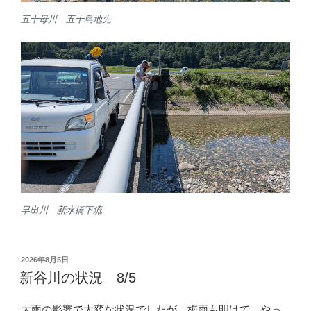
五十母川 五十島地先
早出川 新水橋下流
投
2026年8月5日
稿
新谷川の状況 8/5
日:
大雨の影響で大変な状況でしたが、梅雨も明けて、やっ